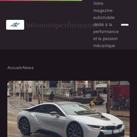
Votre
magazine
automobile
Automotoperformance
dédié à la
performance
et la passion
mécanique
Accueil
›
News