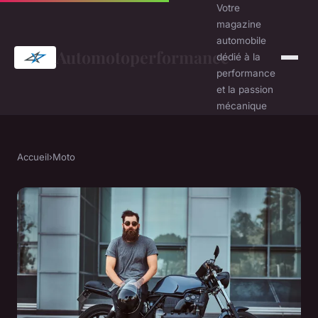
Votre
magazine
automobile
Automotoperformance
dédié à la
performance
et la passion
mécanique
Accueil
›
Moto